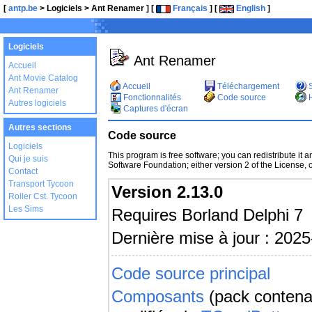
[
antp.be
> Logiciels > Ant Renamer ] [
Français
] [
English
]
Logiciels
Ant Renamer
Accueil
Ant Movie Catalog
Accueil
Téléchargement
S
Ant Renamer
Fonctionnalités
Code source
H
Autres logiciels
Captures d'écran
Autres sections
Code source
Logiciels
This program is free software; you can redistribute it a
Qui je suis
Software Foundation; either version 2 of the License, or
Contact
Transport Tycoon
Version 2.13.0
Roller Cst. Tycoon
Les Sims
Requires Borland Delphi 7
Dernière mise à jour : 202
Code source principal
Composants
(pack contenan